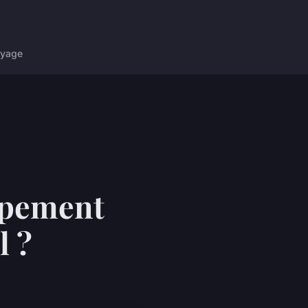
yage
ipement
l ?