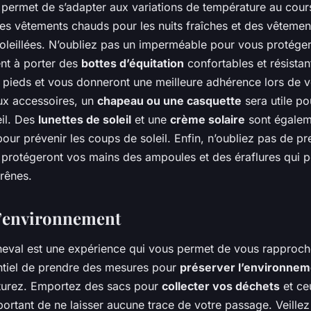
 permet de s’adapter aux variations de température au cours
des vêtements chauds pour les nuits fraîches et des vêtemen
oleillées. N’oubliez pas un imperméable pour vous protéger 
nt à porter des
bottes d’équitation
confortables et résistan
 pieds et vous donneront une meilleure adhérence lors de 
ux accessoires, un
chapeau ou une casquette
sera utile p
eil. Des
lunettes de soleil
et une
crème solaire
sont égalem
our prévenir les coups de soleil. Enfin, n’oubliez pas de p
ls protégeront vos mains des ampoules et des éraflures qui p
 rênes.
l’environnement
eval est une expérience qui vous permet de vous rapproche
entiel de prendre des mesures pour
préserver l’environnem
turez. Emportez des sacs pour
collecter vos déchets
et ce
mportant de ne laisser aucune trace de votre passage. Veille