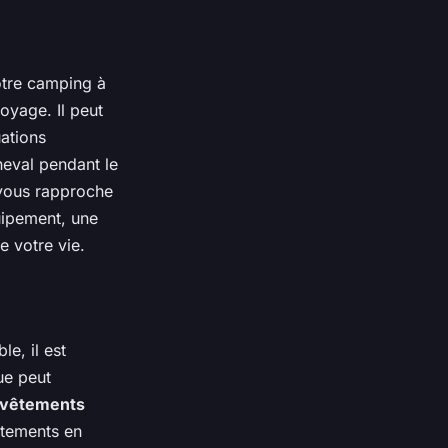
otre camping à
oyage. Il peut
uations
heval pendant le
 vous rapproche
quipement, une
e votre vie.
e, il est
ue peut
vêtements
êtements en