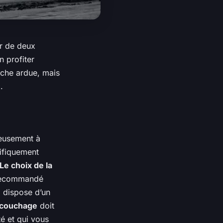
ur de deux
n profiter
âche ardue, mais
.
neusement à
ifiquement
Le choix de la
t recommandé
i dispose d’un
 couchage
doit
té et qui vous