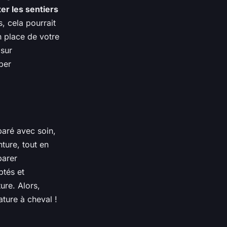
er les sentiers
, cela pourrait
n place de votre
 sur
ber
paré avec soin,
ture, tout en
parer
ptés et
ure. Alors,
ature à cheval !