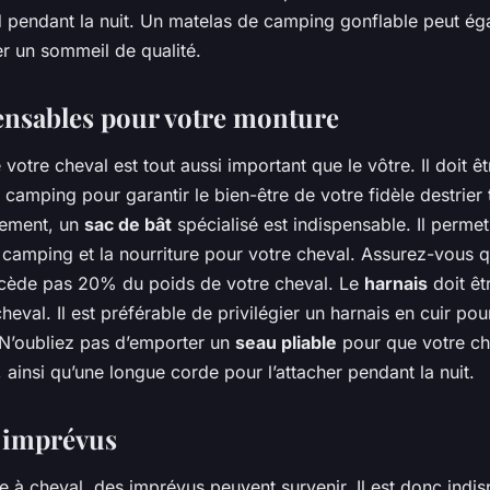
d pendant la nuit. Un matelas de camping gonflable peut ég
er un sommeil de qualité.
ensables pour votre monture
votre cheval est tout aussi important que le vôtre. Il doit êt
camping pour garantir le bien-être de votre fidèle destrier 
rement, un
sac de bât
spécialisé est indispensable. Il permet
camping et la nourriture pour votre cheval. Assurez-vous qu
excède pas 20% du poids de votre cheval. Le
harnais
doit êt
heval. Il est préférable de privilégier un harnais en cuir pou
. N’oubliez pas d’emporter un
seau pliable
pour que votre ch
 ainsi qu’une longue corde pour l’attacher pendant la nuit.
s imprévus
e à cheval, des imprévus peuvent survenir. Il est donc indi