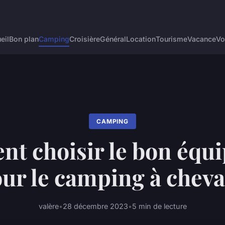
eil
Bon plan
Camping
Croisière
Général
Location
Tourisme
Vacance
Vo
CAMPING
t choisir le bon équ
ur le camping à cheva
valère
•
28 décembre 2023
•
5 min de lecture