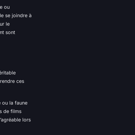
ge ou
de se joindre à
ur le
nt sont
éritable
 rendre ces
 ou la faune
s de films
l’agréable lors