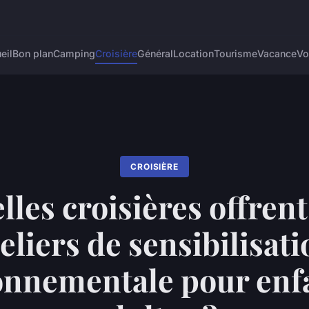
eil
Bon plan
Camping
Croisière
Général
Location
Tourisme
Vacance
Vo
CROISIÈRE
lles croisières offrent
eliers de sensibilisat
onnementale pour enfa