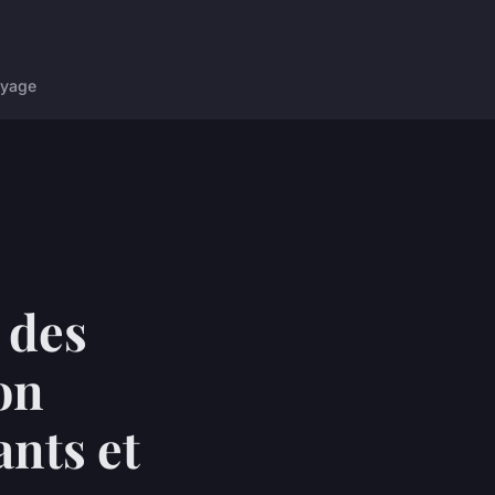
yage
 des
ion
nts et