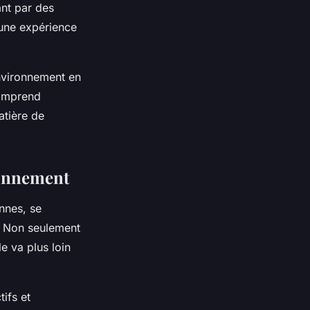
ant par des
 une expérience
environnement en
comprend
atière de
ronnement
nnes, se
. Non seulement
e va plus loin
tifs et