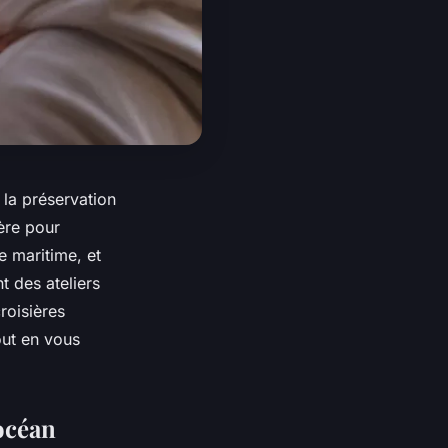
 la
préservation
ère pour
e maritime, et
t des ateliers
roisières
out en vous
 océan