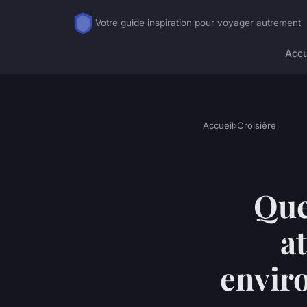
Votre guide inspiration pour voyager autrement
Accu
Accueil
›
Croisière
Que
at
envir