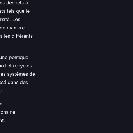
des déchets à
ts tels que le
rsité. Les
 de manière
 les différents
une politique
ord et recyclés
 des systèmes de
esti dans des
e.
de
ochaine
nt.