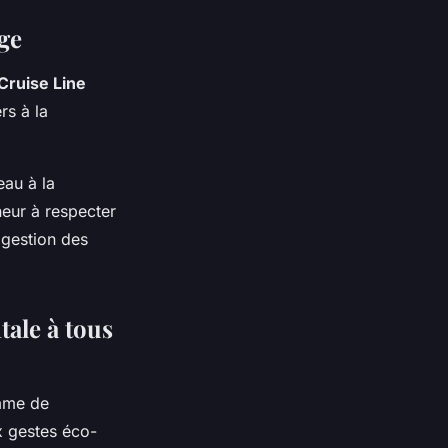
ge
Cruise Line
rs à la
eau à la
neur à respecter
 gestion des
ale à tous
amme de
x gestes éco-